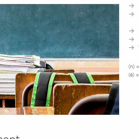
(n)
(é) 