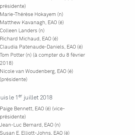
présidente)
Marie-Thérèse Hokayem (n)
Matthew Kavanagh, EAO (é)
Colleen Landers (n)
Richard Michaud, EAO (é)
Claudia Patenaude-Daniels, EAO (é)
Tom Potter (n) (à compter du 8 février
2018)
Nicole van Woudenberg, EAO (é)
(présidente)
er
uis le 1
juillet 2018
Paige Bennett, EAO (é) (vice-
présidente)
Jean-Luc Bernard, EAO (n)
Susan E. Elliott-Johns, EAO (é)