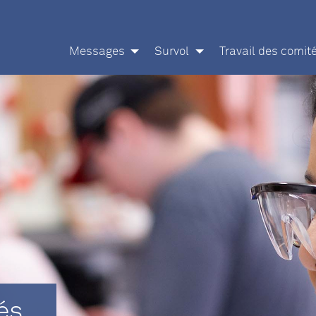
Messages
Survol
Travail des comit
és