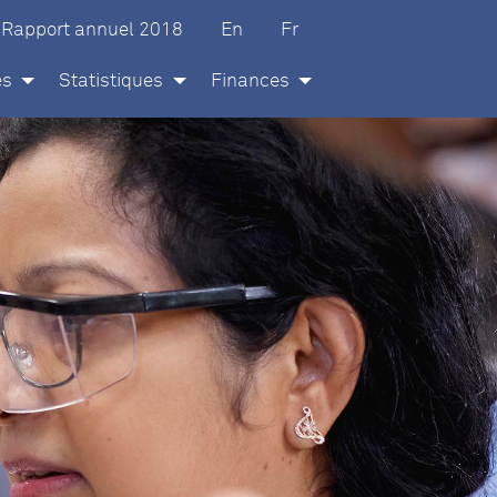
glish
ançais
Rapport annuel 2018
En
Fr
és
Statistiques
Finances