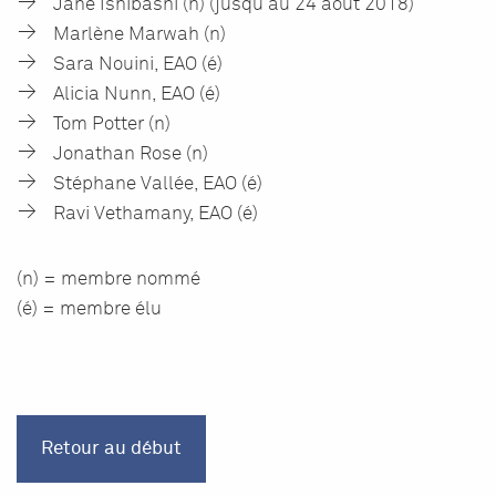
Jane Ishibashi (n) (jusqu’au 24 août 2018)
Marlène Marwah (n)
Sara Nouini, EAO (é)
Alicia Nunn, EAO (é)
Tom Potter (n)
Jonathan Rose (n)
Stéphane Vallée, EAO (é)
Ravi Vethamany, EAO (é)
(n) = membre nommé
(é) = membre élu
Retour au début