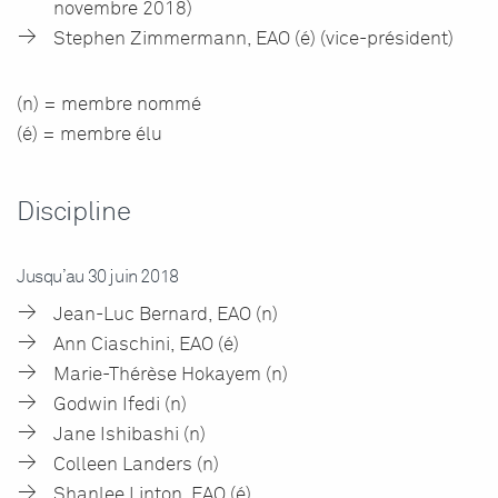
novembre 2018)
Stephen Zimmermann, EAO (é) (vice-président)
(n) = membre nommé
(é) = membre élu
Discipline
Jusqu’au 30 juin 2018
Jean-Luc Bernard, EAO (n)
Ann Ciaschini, EAO (é)
Marie-Thérèse Hokayem (n)
Godwin Ifedi (n)
Jane Ishibashi (n)
Colleen Landers (n)
Shanlee Linton, EAO (é)